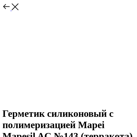
Герметик силиконовый с
полимеризацией Mapei
Mapesil AC №143 (терракота)