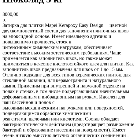
8000,00
р.
Затирка для плитки Mapei Kerapoxy Easy Design – цветной
двухкомпонентный состав для заполнения плиточных швов
на эпоксидной основе. Имеет идеальную адгезию и
повышенную прочность, стоек к
интенсивным химическим нагрузкам, обеспечивает
соответствие высоким эстетическим требованиям. Чаще
применяется как заполнитель швов, но также может
применяться в качестве кислотостойкого клея для плитки. Как
заполнитель швов предназначена для швов от 1 до 15 мм.
Отлично подходит для всех типов керамических плиток, для
стеклянной мозаики, для керамогранита и натурального
камня. Применим при внутренней и наружной отделке на
полах и стенах, в том числе подвергающимся значительным
деформативным и вибрационным нагрузкам. Идеален для
чаш бассейнов и полов с
высокими механическими нагрузками или поверхностей,
подвергающимся обработке химическими
реагентами, щелочами или кислотами. Состав обладает
бактериостатическим действием (предотвращает размножение
бактерий и образование плесении на поверхности). Имеет
очень низкую эмиссию летучих органических соединений -