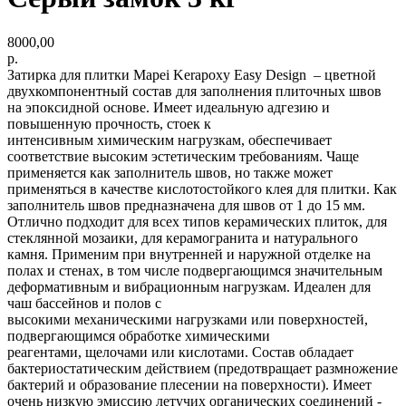
8000,00
р.
Затирка для плитки Mapei Kerapoxy Easy Design – цветной
двухкомпонентный состав для заполнения плиточных швов
на эпоксидной основе. Имеет идеальную адгезию и
повышенную прочность, стоек к
интенсивным химическим нагрузкам, обеспечивает
соответствие высоким эстетическим требованиям. Чаще
применяется как заполнитель швов, но также может
применяться в качестве кислотостойкого клея для плитки. Как
заполнитель швов предназначена для швов от 1 до 15 мм.
Отлично подходит для всех типов керамических плиток, для
стеклянной мозаики, для керамогранита и натурального
камня. Применим при внутренней и наружной отделке на
полах и стенах, в том числе подвергающимся значительным
деформативным и вибрационным нагрузкам. Идеален для
чаш бассейнов и полов с
высокими механическими нагрузками или поверхностей,
подвергающимся обработке химическими
реагентами, щелочами или кислотами. Состав обладает
бактериостатическим действием (предотвращает размножение
бактерий и образование плесении на поверхности). Имеет
очень низкую эмиссию летучих органических соединений -